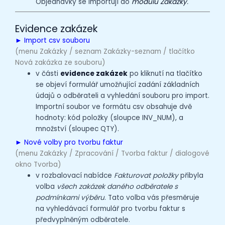
Objednávky se importují do
modulu Zakázky
.
Evidence zakázek
► Import csv souboru
(menu Zakázky / seznam Zakázky-seznam / tlačítko
Nová zakázka ze souboru)
v části
evidence zakázek
po kliknutí na tlačítko
se objeví formulář umožňující zadání základních
údajů o odběrateli a vyhledání souboru pro import.
Importní soubor ve formátu csv obsahuje dvě
hodnoty: kód položky (sloupce INV_NUM), a
množství (sloupec QTY).
► Nové volby pro tvorbu faktur
(menu Zakázky / Zpracování / Tvorba faktur / dialogové
okno Tvorba)
v rozbalovací nabídce
Fakturovat položky
přibyla
volba
všech zakázek daného odběratele s
podmínkami výběru
. Tato volba vás přesměruje
na vyhledávací formulář pro tvorbu faktur s
předvyplněným odběratele.