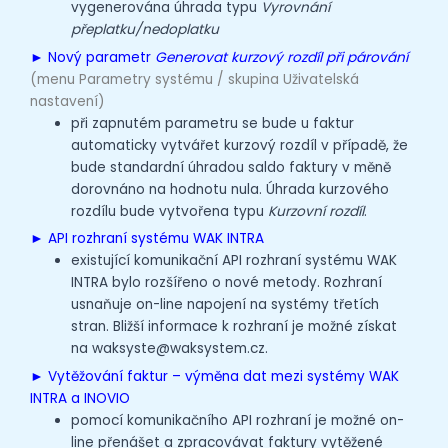
vygenerována úhrada typu
Vyrovnání
přeplatku/nedoplatku
► Nový parametr
Generovat kurzový rozdíl při párování
(menu Parametry systému / skupina Uživatelská
nastavení)
při zapnutém parametru se bude u faktur
automaticky vytvářet kurzový rozdíl v případě, že
bude standardní úhradou saldo faktury v měně
dorovnáno na hodnotu nula. Úhrada kurzového
rozdílu bude vytvořena typu
Kurzovní rozdíl
.
► API rozhraní systému WAK INTRA
existující komunikační API rozhraní systému WAK
INTRA bylo rozšířeno o nové metody. Rozhraní
usnaňuje on-line napojení na systémy třetích
stran. Bližší informace k rozhraní je možné získat
na waksyste@waksystem.cz.
► Vytěžování faktur – výměna dat mezi systémy WAK
INTRA a INOVIO
pomocí komunikačního API rozhraní je možné on-
line přenášet a zpracovávat faktury vytěžené