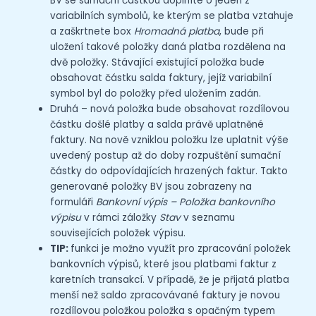
BV se sumační částkou doplníte o jeden z
variabilních symbolů, ke kterým se platba vztahuje
a zaškrtnete box
Hromadná platba
, bude při
uložení takové položky daná platba rozdělena na
dvě položky. Stávající existující položka bude
obsahovat částku salda faktury, jejíž variabilní
symbol byl do položky před uložením zadán.
Druhá – nová položka bude obsahovat rozdílovou
částku došlé platby a salda právě uplatněné
faktury. Na nově vzniklou položku lze uplatnit výše
uvedený postup až do doby rozpuštění sumační
částky do odpovídajících hrazených faktur. Takto
generované položky BV jsou zobrazeny na
formuláři
Bankovní výpis – Položka bankovního
výpisu
v rámci záložky
Stav
v seznamu
souvisejících položek výpisu.
TIP:
funkci je možno využít pro zpracování položek
bankovních výpisů, které jsou platbami faktur z
karetních transakcí. V případě, že je přijatá platba
menší než saldo zpracovávané faktury je novou
rozdílovou položkou položka s opačným typem