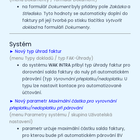
na formulář
Dokument
byly přidány pole
Zakázka
a
Středisko
. Tyto hodnoty se automaticky doplní do
faktury při její tvorbě po stisku tlačítka
Vytvořit
doklad
na formuláři
Dokumenty.
Systém
►
Nový typ úhrad faktur
(menu Typy dokladů / typ FAK-Úhrady)
do systému
WAK INTRA
přibyl typ úhrady faktur pro
dorovnání salda faktury do nuly při automatickém
párování (typ
Vyrovnání přeplatku/nedoplatku
. U
typu lze nastavit kontace pro automatizované
účtování.
► Nový parametr
Maximální částka pro vyrovnání
přeplatku/nedoplatku při párování
(menu Parametry systému / skupina Uživatelská
nastavení)
parametr určuje maximální částku salda faktury,
pro kterou bude při automatickém párování BV