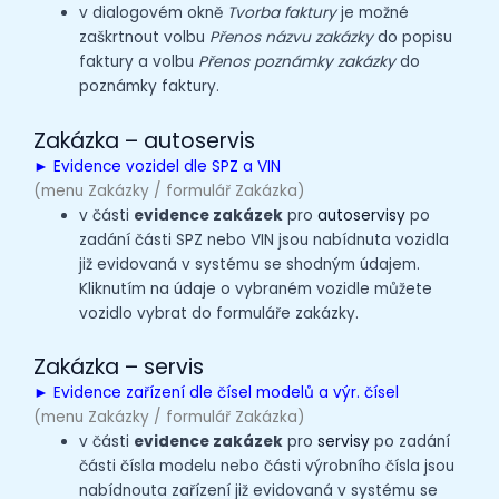
v dialogovém okně
Tvorba faktury
je možné
zaškrtnout volbu
Přenos názvu zakázky
do popisu
faktury a volbu
Přenos poznámky zakázky
do
poznámky faktury.
Zakázka – autoservis
►
Evidence vozidel dle SPZ a VIN
(menu Zakázky / formulář Zakázka)
v části
evidence zakázek
pro
autoservisy
po
zadání části SPZ nebo VIN jsou nabídnuta vozidla
již evidovaná v systému se shodným údajem.
Kliknutím na údaje o vybraném vozidle můžete
vozidlo vybrat do formuláře zakázky.
Zakázka – servis
► Evidence zařízení dle čísel modelů a výr. čísel
(menu Zakázky / formulář Zakázka)
v části
evidence zakázek
pro
servisy
po zadání
části čísla modelu nebo části výrobního čísla jsou
nabídnouta zařízení již evidovaná v systému se