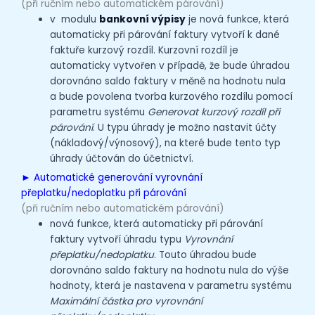
(při ručním nebo automatickém párování)
v modulu
bankovní výpisy
je nová funkce, která
automaticky při párování faktury vytvoří k dané
faktuře kurzový rozdíl. Kurzovní rozdíl je
automaticky vytvořen v případě, že bude úhradou
dorovnáno saldo faktury v měně na hodnotu nula
a bude povolena tvorba kurzového rozdílu pomocí
parametru systému
Generovat kurzový rozdíl
při
párování
. U typu úhrady je možno nastavit účty
(nákladový/výnosový), na které bude tento typ
úhrady účtován do účetnictví.
►
Automatické generování vyrovnání
přeplatku/nedoplatku při párování
(při ručním nebo automatickém párování)
nová funkce, která automaticky při párování
faktury vytvoří úhradu typu
Vyrovnání
přeplatku/nedoplatku
. Touto úhradou bude
dorovnáno saldo faktury na hodnotu nula do výše
hodnoty, která je nastavena v parametru systému
Maximální částka pro vyrovnání