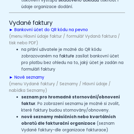
tiskovém výstupu
skladového dokladu
tisknout i
údaje organizace dodání.
Vydané faktury
►
Bankovní účet do QR kódu na pevno
(menu Hlavní údaje faktur / formulář Vydaná faktura /
tisk nebo PDF)
na přání uživatele je možné do QR kódu
zobrazovaném na
faktuře
zasílat bankovní účet
pro platbu bez ohledu na to, jaký účet je zadán na
formuláři faktury
► Nové seznamy
(menu Vydané faktury / Seznamy / Hlavní údaje /
nabídka Seznamy)
seznam pro hromadné stornování/obnovení
faktur
. Po zobrazení seznamu je možné si zvolit,
které faktury budou stornovány/obnoveny.
nové seznamy měsíčních nebo kvartálních
obratů dle fakturační organizace
(seznam
Vydané faktury-dle organizace fakturace)