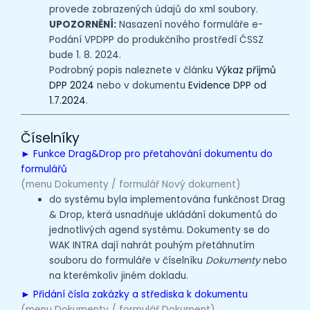
provede zobrazených údajů do xml soubory.
UPOZORNĚNÍ:
Nasazení nového formuláře e-
Podání VPDPP do produkčního prostředí ČSSZ
bude 1. 8. 2024.
Podrobný popis naleznete v článku
Výkaz příjmů
DPP 2024
nebo v dokumentu
Evidence DPP od
1.7.2024
.
Číselníky
► Funkce Drag&Drop pro přetahování dokumentu do
formulářů
(menu Dokumenty / formulář Nový dokument)
do systému byla implementována funkčnost Drag
& Drop, která usnadňuje ukládání dokumentů do
jednotlivých agend systému. Dokumenty se do
WAK INTRA dají nahrát pouhým přetáhnutím
souboru do formuláře v číselníku
Dokumenty
nebo
na kterémkoliv jiném dokladu.
► Přidání čísla zakázky a střediska k dokumentu
(menu Dokumenty / formulář Dokument)