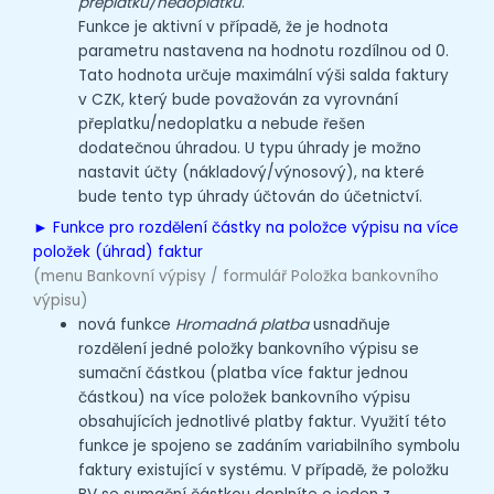
přeplatku/nedoplatku
.
Funkce je aktivní v případě, že je hodnota
parametru nastavena na hodnotu rozdílnou od 0.
Tato hodnota určuje maximální výši salda faktury
v CZK, který bude považován za vyrovnání
přeplatku/nedoplatku a nebude řešen
dodatečnou úhradou. U typu úhrady je možno
nastavit účty (nákladový/výnosový), na které
bude tento typ úhrady účtován do účetnictví.
► Funkce pro rozdělení částky na položce výpisu na více
položek (úhrad) faktur
(menu Bankovní výpisy / formulář Položka bankovního
výpisu)
nová funkce
Hromadná platba
usnadňuje
rozdělení jedné položky bankovního výpisu se
sumační částkou (platba více faktur jednou
částkou) na více položek bankovního výpisu
obsahujících jednotlivé platby faktur. Využití této
funkce je spojeno se zadáním variabilního symbolu
faktury existující v systému. V případě, že položku