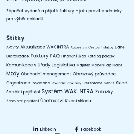
Zápočet vydané a přijaté faktury – jak upravit podmínky
pro výběr dokladů
Štítky
Aktualizace WAK INTRA
Aktivity
Daně
Autoservis
Cestovní služby
Faktury
FAQ
Digitalizace
Finanční úřad
Katalog položek
Legislativa
Komunikace s úřady
Mobilní aplikace
Majetek
Mzdy
Obchodní management
Obrazový průvodce
Organizace
Sklad
Pokladna
Prezentace
Servis
Pokladní doklady
Systém WAK INTRA
Zakázky
Sociální pojištění
Účetnictví
Řízení skladu
Zdravotní pojištění
Linkedin
Facebook