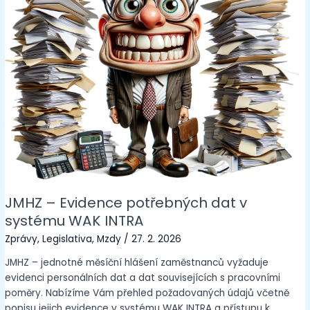
JMHZ – Evidence potřebných dat v
systému WAK INTRA
Zprávy
,
Legislativa
,
Mzdy
/
27. 2. 2026
JMHZ – jednotné měsíční hlášení zaměstnanců vyžaduje
evidenci personálních dat a dat souvisejících s pracovními
poměry. Nabízíme Vám přehled požadovaných údajů včetně
popisu jejich evidence v systému WAK INTRA a přístupu k