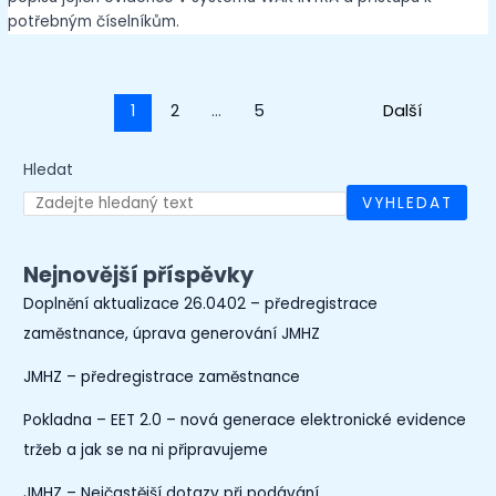
potřebným číselníkům.
1
2
…
5
Next
→
Hledat
VYHLEDAT
Nejnovější příspěvky
Doplnění aktualizace 26.0402 – předregistrace
zaměstnance, úprava generování JMHZ
JMHZ – předregistrace zaměstnance
Pokladna – EET 2.0 – nová generace elektronické evidence
tržeb a jak se na ni připravujeme
JMHZ – Nejčastější dotazy při podávání