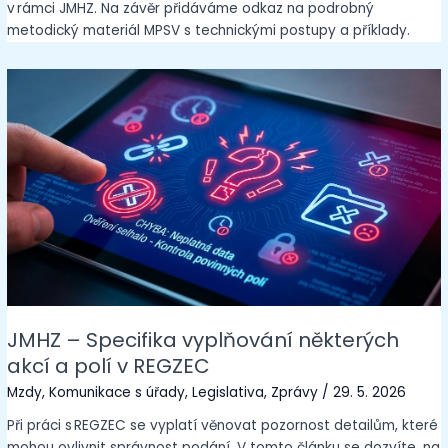
v rámci JMHZ. Na závěr přidáváme odkaz na podrobný
metodický materiál MPSV s technickými postupy a příklady.
JMHZ – Specifika vyplňování některých
akcí a polí v REGZEC
Mzdy
,
Komunikace s úřady
,
Legislativa
,
Zprávy
/
29. 5. 2026
Při práci s REGZEC se vyplatí věnovat pozornost detailům, které
mohou ovlivnit správnost podání. V tomto článku se dozvíte, na