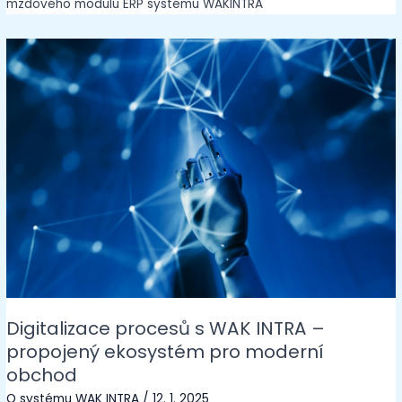
mzdového modulu ERP systému WAKINTRA
Digitalizace procesů s WAK INTRA –
propojený ekosystém pro moderní
obchod
O systému WAK INTRA
/
12. 1. 2025