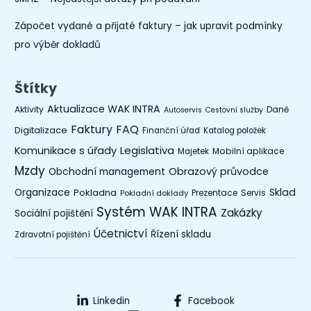
Zápočet vydané a přijaté faktury – jak upravit podmínky
pro výběr dokladů
Štítky
Aktualizace WAK INTRA
Aktivity
Daně
Autoservis
Cestovní služby
Faktury
FAQ
Digitalizace
Finanční úřad
Katalog položek
Legislativa
Komunikace s úřady
Mobilní aplikace
Majetek
Mzdy
Obchodní management
Obrazový průvodce
Organizace
Sklad
Pokladna
Prezentace
Servis
Pokladní doklady
Systém WAK INTRA
Zakázky
Sociální pojištění
Účetnictví
Řízení skladu
Zdravotní pojištění
Linkedin
Facebook