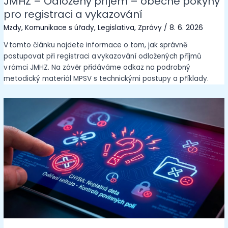
JMHZ – Odložený příjem – obecné pokyny
pro registraci a vykazování
Mzdy
,
Komunikace s úřady
,
Legislativa
,
Zprávy
/
8. 6. 2026
V tomto článku najdete informace o tom, jak správně
postupovat při registraci a vykazování odložených příjmů
v rámci JMHZ. Na závěr přidáváme odkaz na podrobný
metodický materiál MPSV s technickými postupy a příklady.