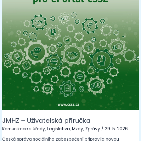
JMHZ – Uživatelská příručka
Komunikace s úřady
,
Legislativa
,
Mzdy
,
Zprávy
/
29. 5. 2026
Česká správa sociálního zabezpečení připravila novou