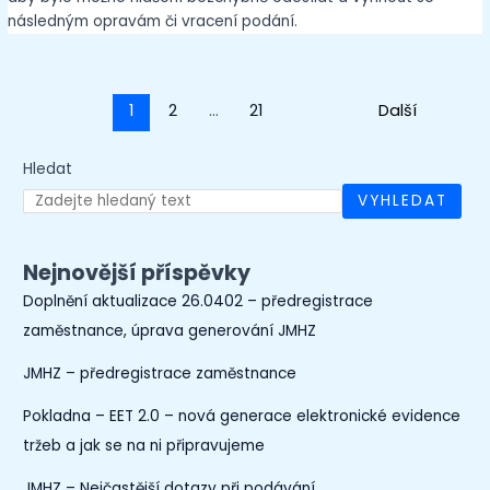
následným opravám či vracení podání.
1
2
…
21
Next
→
Hledat
VYHLEDAT
Nejnovější příspěvky
Doplnění aktualizace 26.0402 – předregistrace
zaměstnance, úprava generování JMHZ
JMHZ – předregistrace zaměstnance
Pokladna – EET 2.0 – nová generace elektronické evidence
tržeb a jak se na ni připravujeme
JMHZ – Nejčastější dotazy při podávání