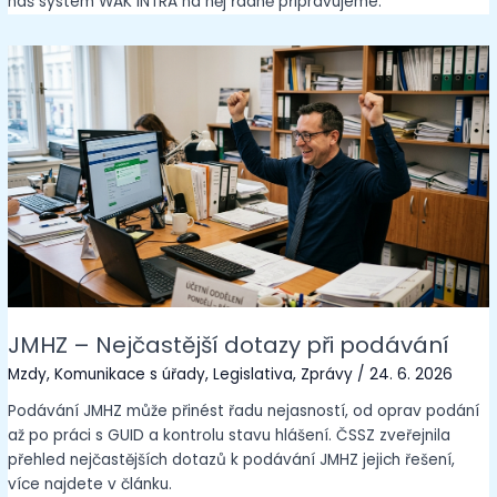
náš systém WAK INTRA na něj řádně připravujeme.
JMHZ – Nejčastější dotazy při podávání
Mzdy
,
Komunikace s úřady
,
Legislativa
,
Zprávy
/
24. 6. 2026
Podávání JMHZ může přinést řadu nejasností, od oprav podání
až po práci s GUID a kontrolu stavu hlášení. ČSSZ zveřejnila
přehled nejčastějších dotazů k podávání JMHZ jejich řešení,
více najdete v článku.