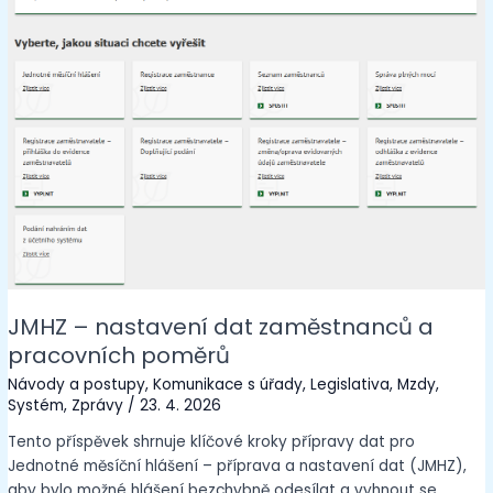
JMHZ – nastavení dat zaměstnanců a
pracovních poměrů
Návody a postupy
,
Komunikace s úřady
,
Legislativa
,
Mzdy
,
Systém
,
Zprávy
/
23. 4. 2026
Tento příspěvek shrnuje klíčové kroky přípravy dat pro
Jednotné měsíční hlášení – příprava a nastavení dat (JMHZ),
aby bylo možné hlášení bezchybně odesílat a vyhnout se