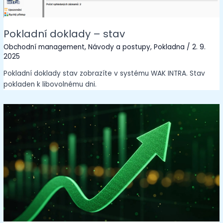
Pokladní doklady – stav
Obchodní management
,
Návody a postupy
,
Pokladna
/
2. 9.
2025
Pokladní doklady stav zobrazíte v systému WAK INTRA. Stav
pokladen k libovolnému dni.