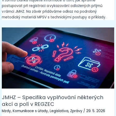
V tomto článku najdete informace o tom, jak správně
postupovat při registraci a vykazování odložených příjmů
v rámci JMHZ. Na závěr přidáváme odkaz na podrobný
metodický materiál MPSV s technickými postupy a příklady.
JMHZ – Specifika vyplňování některých
akcí a polí v REGZEC
Mzdy
,
Komunikace s úřady
,
Legislativa
,
Zprávy
/
29. 5. 2026