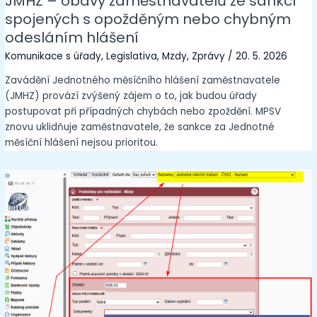
JMHZ – obavy zaměstnavatelů ze sankcí
spojených s opožděným nebo chybným
odesláním hlášení
Komunikace s úřady
,
Legislativa
,
Mzdy
,
Zprávy
/
20. 5. 2026
Zavádění Jednotného měsíčního hlášení zaměstnavatele
(JMHZ) provází zvýšený zájem o to, jak budou úřady
postupovat při případných chybách nebo zpoždění. MPSV
znovu uklidňuje zaměstnavatele, že sankce za Jednotné
měsíční hlášení nejsou prioritou.