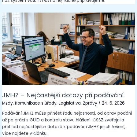
náš systém WAK INTRA na něj řádně připravujeme.
JMHZ – Nejčastější dotazy při podávání
Mzdy
,
Komunikace s úřady
,
Legislativa
,
Zprávy
/
24. 6. 2026
Podávání JMHZ může přinést řadu nejasností, od oprav podání
až po práci s GUID a kontrolu stavu hlášení. ČSSZ zveřejnila
přehled nejčastějších dotazů k podávání JMHZ jejich řešení,
více najdete v článku.