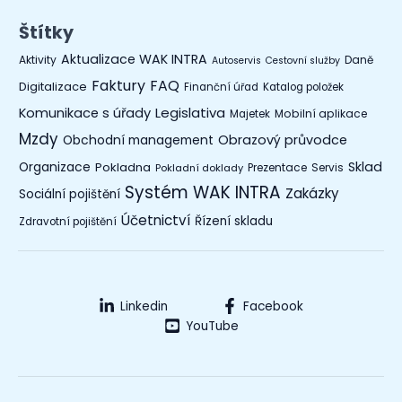
Štítky
Aktualizace WAK INTRA
Aktivity
Daně
Autoservis
Cestovní služby
Faktury
FAQ
Digitalizace
Finanční úřad
Katalog položek
Legislativa
Komunikace s úřady
Mobilní aplikace
Majetek
Mzdy
Obchodní management
Obrazový průvodce
Organizace
Sklad
Pokladna
Prezentace
Servis
Pokladní doklady
Systém WAK INTRA
Zakázky
Sociální pojištění
Účetnictví
Řízení skladu
Zdravotní pojištění
Linkedin
Facebook
YouTube