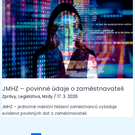
JMHZ – povinné údaje o zaměstnavateli
Zprávy
,
Legislativa
,
Mzdy
/
17. 3. 2026
JMHZ – jednotné měsíční hlášení zaměstnanců vyžaduje
evidenci povinných dat o zaměstnavateli.