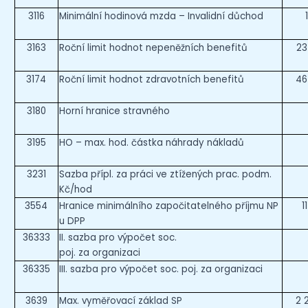
3116
Minimální hodinová mzda – Invalidní důchod
3163
Roční limit hodnot nepeněžních benefitů
23
3174
Roční limit hodnot zdravotních benefitů
46
3180
Horní hranice stravného
3195
HO – max. hod. částka náhrady nákladů
3231
Sazba přípl. za práci ve ztížených prac. podm.
Kč/hod
3554
Hranice minimálního započitatelného příjmu NP
1
u DPP
36333
II. sazba pro výpočet soc.
poj. za organizaci
36335
III. sazba pro výpočet soc. poj. za organizaci
3639
Max. vyměřovací základ SP
2 