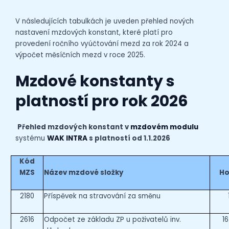
V následujících tabulkách je uveden přehled nových
nastavení mzdových konstant, které platí pro
provedení ročního vyúčtování mezd za rok 2024 a
výpočet měsíčních mezd v roce 2025.
Mzdové konstanty s
platností pro rok 2026
Přehled mzdových
konstant v
mzdovém modulu
systému
WAK INTRA
s platností od 1.1.2026
Kód
MZS
Název mzdové složky
Ho
2180
Příspěvek na stravování za směnu
2616
Odpočet ze základu ZP u poživatelů inv.
1