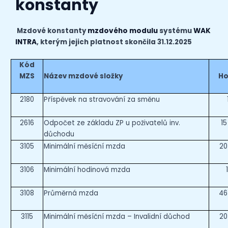
konstanty
Mzdové konstanty
mzdového modulu
systému
WAK
INTRA
, kterým jejich platnost skončila 31.12.2025
Kód
MZS
Název mzdové složky
Ho
2180
Příspěvek na stravování za směnu
2616
Odpočet ze základu ZP u poživatelů inv.
15
důchodu
3105
Minimální měsíční mzda
20
3106
Minimální hodinová mzda
3108
Průměrná mzda
46
3115
Minimální měsíční mzda – Invalidní důchod
20