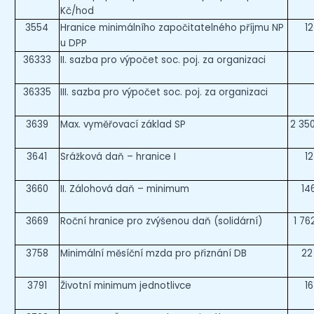
Kč/hod
3554
Hranice minimálního započitatelného příjmu NP
1
u DPP
36333
II. sazba pro výpočet soc. poj. za organizaci
36335
III. sazba pro výpočet soc. poj. za organizaci
3639
Max. vyměřovací základ SP
2 350
3641
Srážková daň – hranice I
1
3660
II. Zálohová daň – minimum
14
3669
Roční hranice pro zvýšenou daň (solidární)
1 76
3758
Minimální měsíční mzda pro přiznání DB
22
3791
Životní minimum jednotlivce
1