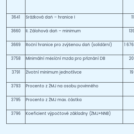
3641
Srážková daň – hranice I
1
3660
II. Zálohová daň – minimum
13
3669
Roční hranice pro zvýšenou daň (solidární)
1 676
3758
Minimální měsíční mzda pro přiznání DB
20
3791
Životní minimum jednotlivce
19
3793
Procento z ŽMJ na osobu povinného
3795
Procento z ŽMJ max. částka
3796
Koeficient výpočtové základny (ŽMJ+NNB)