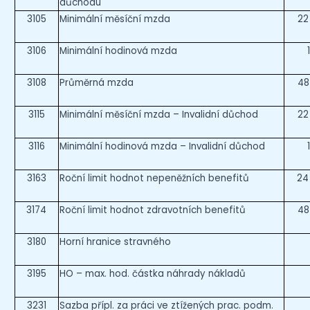
důchodu
3105
Minimální měsíční mzda
22
3106
Minimální hodinová mzda
3108
Průměrná mzda
48
3115
Minimální měsíční mzda – Invalidní důchod
22
3116
Minimální hodinová mzda – Invalidní důchod
3163
Roční limit hodnot nepeněžních benefitů
24
3174
Roční limit hodnot zdravotních benefitů
48
3180
Horní hranice stravného
3195
HO – max. hod. částka náhrady nákladů
3231
Sazba přípl. za práci ve ztížených prac. podm.