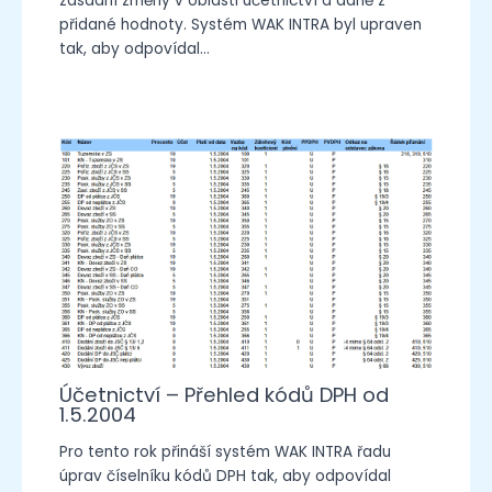
zásadní změny v oblasti účetnictví a daně z
přidané hodnoty. Systém WAK INTRA byl upraven
tak, aby odpovídal…
Účetnictví – Přehled kódů DPH od
1.5.2004
Pro tento rok přináší systém WAK INTRA řadu
úprav číselníku kódů DPH tak, aby odpovídal