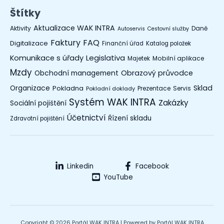
Štítky
Aktualizace WAK INTRA
Aktivity
Daně
Autoservis
Cestovní služby
Faktury
FAQ
Digitalizace
Finanční úřad
Katalog položek
Legislativa
Komunikace s úřady
Mobilní aplikace
Majetek
Mzdy
Obchodní management
Obrazový průvodce
Organizace
Sklad
Pokladna
Prezentace
Servis
Pokladní doklady
Systém WAK INTRA
Zakázky
Sociální pojištění
Účetnictví
Řízení skladu
Zdravotní pojištění
Linkedin
Facebook
YouTube
Copyright © 2026 Portál WAK INTRA | Powered by Portál WAK INTRA