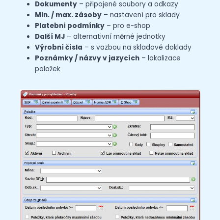
Dokumenty
– připojené soubory a odkazy
Min. / max. zásoby
– nastavení pro sklady
Platební podmínky
– pro e-shop
Další MJ
– alternativní měrné jednotky
Výrobní čísla
– s vazbou na skladové doklady
Poznámky / názvy v jazycích
– lokalizace
položek