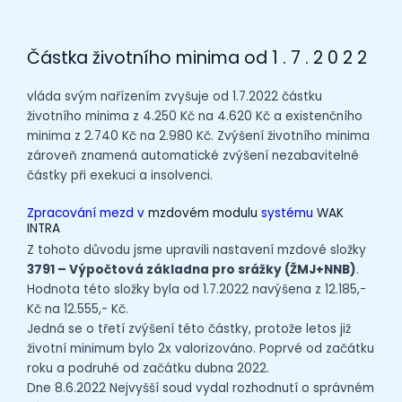
Částka životního minima od 1 . 7 . 2 0 2 2
vláda svým nařízením zvyšuje od 1.7.2022 částku
životního minima z 4.250 Kč na 4.620 Kč a existenčního
minima z 2.740 Kč na 2.980 Kč. Zvýšení životního minima
zároveň znamená automatické zvýšení nezabavitelné
částky při exekuci a insolvenci.
Zpracování mezd v
mzdovém modulu
systému
WAK
INTRA
Z tohoto důvodu jsme upravili nastavení mzdové složky
3791 – Výpočtová základna pro srážky (ŽMJ+NNB)
.
Hodnota této složky byla od 1.7.2022 navýšena z 12.185,-
Kč na 12.555,- Kč.
Jedná se o třetí zvýšení této částky, protože letos již
životní minimum bylo 2x valorizováno. Poprvé od začátku
roku a podruhé od začátku dubna 2022.
Dne 8.6.2022 Nejvyšší soud vydal rozhodnutí o správném