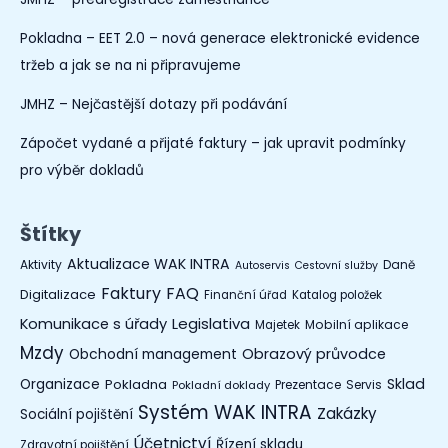
Pokladna – EET 2.0 – nová generace elektronické evidence
tržeb a jak se na ni připravujeme
JMHZ – Nejčastější dotazy při podávání
Zápočet vydané a přijaté faktury – jak upravit podmínky
pro výběr dokladů
Štítky
Aktualizace WAK INTRA
Aktivity
Daně
Autoservis
Cestovní služby
Faktury
FAQ
Digitalizace
Finanční úřad
Katalog položek
Legislativa
Komunikace s úřady
Mobilní aplikace
Majetek
Mzdy
Obchodní management
Obrazový průvodce
Organizace
Sklad
Pokladna
Prezentace
Servis
Pokladní doklady
Systém WAK INTRA
Zakázky
Sociální pojištění
Účetnictví
Řízení skladu
Zdravotní pojištění