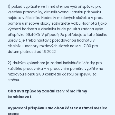
1) pokud vyplácíte ve firmě stejnou výši příspěvku pro
všechny pracovníky, aktualizovanou částku příspěvku
najdete v číselníku Hodnoty mzdových složek a v prac.
poměru u mzdové složky zaškrtněte volbu Hodnota (jako
výchozí hodnota v číselníku bude použitá zadaná výše
příspěvku 99,40Kč. V případě, že potřebujete tuto částku
upravit, je třeba nastavit požadovanou hodnotu v
číselníku Hodnoty mzdových složek na MZS 2180 pro
datum platnosti od 1.9.2022.
2) druhým způsobem je zadání individuální částky pro
každého pracovníka – v pracovním poměru vyplňte na
mzdovou složku 2180 konkrétní částku příspěvku za
směnu.
Oba dva způsoby zadání lze v rámci firmy
kombinovat.
Vyplacení příspěvku dle obou částek v rámci měsíce
srpna