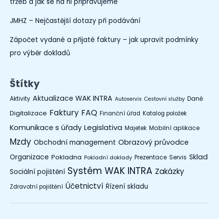
tržeb a jak se na ni připravujeme
JMHZ – Nejčastější dotazy při podávání
Zápočet vydané a přijaté faktury – jak upravit podmínky
pro výběr dokladů
Štítky
Aktualizace WAK INTRA
Aktivity
Daně
Autoservis
Cestovní služby
Faktury
FAQ
Digitalizace
Finanční úřad
Katalog položek
Legislativa
Komunikace s úřady
Mobilní aplikace
Majetek
Mzdy
Obchodní management
Obrazový průvodce
Organizace
Sklad
Pokladna
Prezentace
Servis
Pokladní doklady
Systém WAK INTRA
Zakázky
Sociální pojištění
Účetnictví
Řízení skladu
Zdravotní pojištění