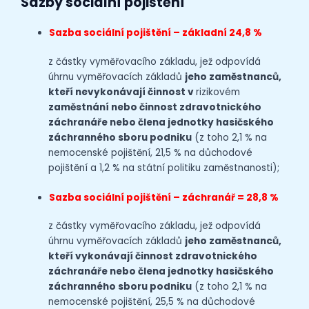
Sazby sociální pojištění
Sazba sociální pojištění – základní 24,8 %
z částky vyměřovacího základu, jež odpovídá
úhrnu vyměřovacích základů
jeho zaměstnanců,
kteří nevykonávají činnost v
rizikovém
zaměstnání nebo činnost zdravotnického
záchranáře nebo člena jednotky hasičského
záchranného sboru podniku
(z toho 2,1 % na
nemocenské pojištění, 21,5 % na důchodové
pojištění a 1,2 % na státní politiku zaměstnanosti);
Sazba sociální pojištění – záchranář = 2
8,8 %
z částky vyměřovacího základu, jež odpovídá
úhrnu vyměřovacích základů
jeho zaměstnanců,
kteří vykonávají činnost zdravotnického
záchranáře nebo člena jednotky hasičského
záchranného sboru podniku
(z toho 2,1 % na
nemocenské pojištění, 25,5 % na důchodové