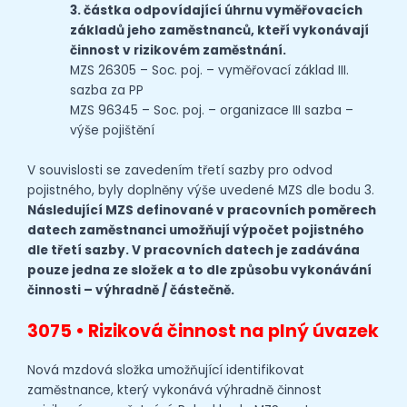
3. částka odpovídající úhrnu vyměřovacích
základů jeho zaměstnanců, kteří vykonávají
činnost v rizikovém zaměstnání.
MZS 26305 – Soc. poj. – vyměřovací základ III.
sazba za PP
MZS 96345 – Soc. poj. – organizace III sazba –
výše pojištění
V souvislosti se zavedením třetí sazby pro odvod
pojistného, byly doplněny výše uvedené MZS dle bodu 3.
Následující MZS definované v pracovních poměrech
datech zaměstnanci umožňují výpočet pojistného
dle třetí sazby. V pracovních datech je zadávána
pouze jedna ze složek a to dle způsobu vykonávání
činnosti – výhradně / částečně.
3075 • Riziková činnost na plný úvazek
Nová mzdová složka umožňující identifikovat
zaměstnance, který vykonává výhradně činnost