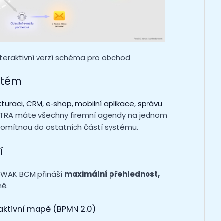
interaktivní verzí schéma pro obchod
stém
kturaci
,
CRM
,
e‑shop
,
mobilní aplikace
,
správu
INTRA máte všechny firemní agendy na jednom
omítnou do ostatních částí systému.
í
. WAK BCM přináší
maximální přehlednost,
mě.
raktivní mapě (BPMN 2.0)