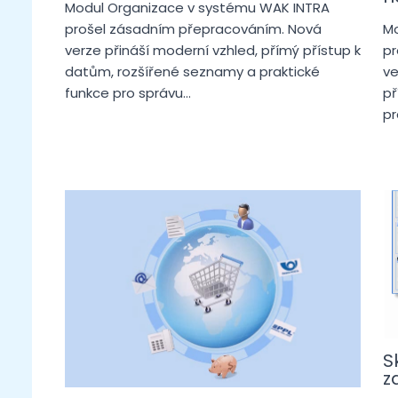
Modul Organizace v systému WAK INTRA
prošel zásadním přepracováním. Nová
Mo
verze přináší moderní vzhled, přímý přístup k
pr
datům, rozšířené seznamy a praktické
ve
funkce pro správu…
př
pr
S
z