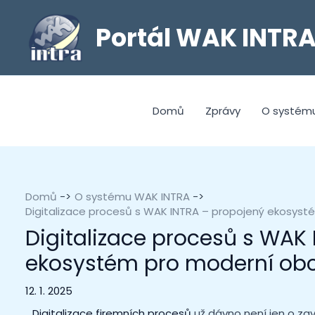
Portál WAK INTR
Domů
Zprávy
O systém
Domů
O systému WAK INTRA
Digitalizace procesů s WAK INTRA – propojený ekosys
Digitalizace procesů s WAK
ekosystém pro moderní ob
12. 1. 2025
Digitalizace firemních procesů
už dávno není jen o za