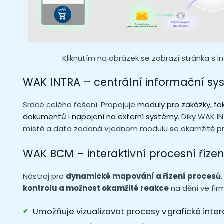
Kliknutím na obrázek se zobrazí stránka s 
WAK INTRA – centrální informační sy
Srdce celého řešení. Propojuje
moduly pro zakázky
,
fa
dokumentů
i
napojení na externí systémy
. Díky WAK 
místě a data zadaná v jednom modulu se okamžitě pr
WAK BCM – interaktivní procesní řízen
Nástroj pro
dynamické mapování a řízení procesů
kontrolu a možnost okamžité reakce
na dění ve fir
Umožňuje vizualizovat procesy v grafické inte