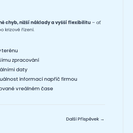
 chyb, nižší náklady a vyšší flexibilitu
– ať
 krizové řízení.
v terénu
šímu zpracování
álními daty
tuálnost informací napříč firmou
zované v reálném čase
Další Příspěvek
→