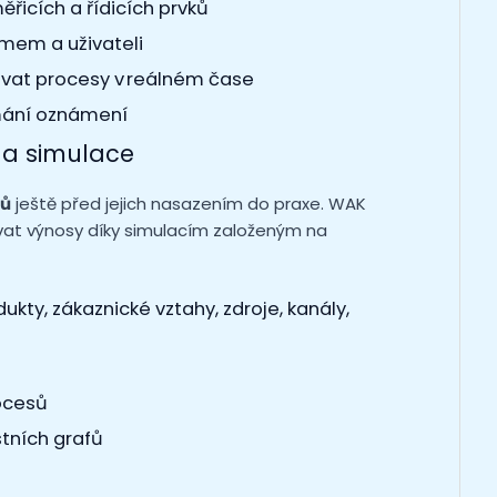
ěřicích a řídicích prvků
mem a uživateli
vat procesy v reálném čase
jímání oznámení
 a simulace
lů
ještě před jejich nasazením do praxe. WAK
vat výnosy díky simulacím založeným na
ukty, zákaznické vztahy, zdroje, kanály,
ocesů
tních grafů