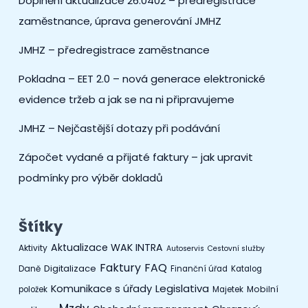
Doplnění aktualizace 26.0402 – předregistrace
zaměstnance, úprava generování JMHZ
JMHZ – předregistrace zaměstnance
Pokladna – EET 2.0 – nová generace elektronické
evidence tržeb a jak se na ni připravujeme
JMHZ – Nejčastější dotazy při podávání
Zápočet vydané a přijaté faktury – jak upravit
podmínky pro výběr dokladů
Štítky
Aktualizace WAK INTRA
Aktivity
Autoservis
Cestovní služby
Faktury
FAQ
Digitalizace
Daně
Finanční úřad
Katalog
Legislativa
Komunikace s úřady
Mobilní
položek
Majetek