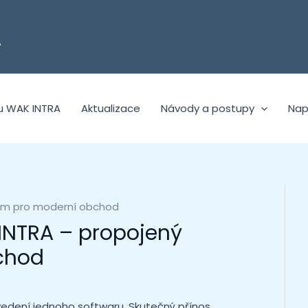
A
u WAK INTRA
Aktualizace
Návody a postupy
Nap
tém pro moderní obchod
 INTRA – propojený
chod
vedení jednoho softwaru. Skutečný přínos