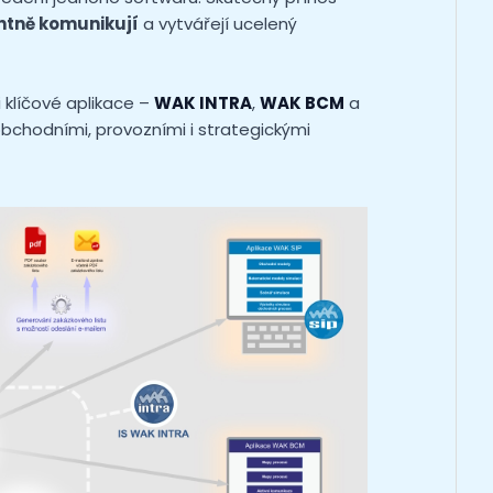
entně komunikují
a vytvářejí ucelený
ři klíčové aplikace –
WAK INTRA
,
WAK BCM
a
 obchodními, provozními i strategickými