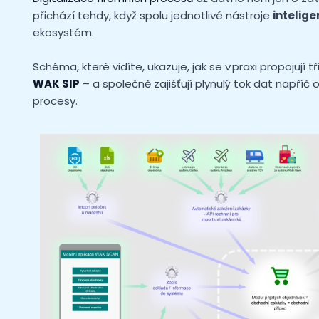
přichází tehdy, když spolu jednotlivé nástroje
intelig
ekosystém.
Schéma, které vidíte, ukazuje, jak se v praxi propojují t
WAK SIP
– a společně zajišťují plynulý tok dat napříč
procesy.