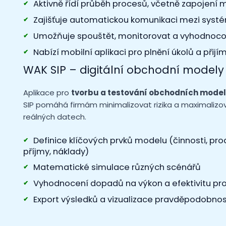
Aktivně řídí průběh procesů, včetně zapojení m
Zajišťuje automatickou komunikaci mezi systé
Umožňuje spouštět, monitorovat a vyhodnoco
Nabízí mobilní aplikaci pro plnění úkolů a při
WAK SIP – digitální obchodní modely
Aplikace pro
tvorbu a testování obchodních mode
SIP pomáhá firmám minimalizovat rizika a maximalizo
reálných datech.
Definice klíčových prvků modelu (činnosti, prod
příjmy, náklady)
Matematické simulace různých scénářů
Vyhodnocení dopadů na výkon a efektivitu pr
Export výsledků a vizualizace pravděpodobnos