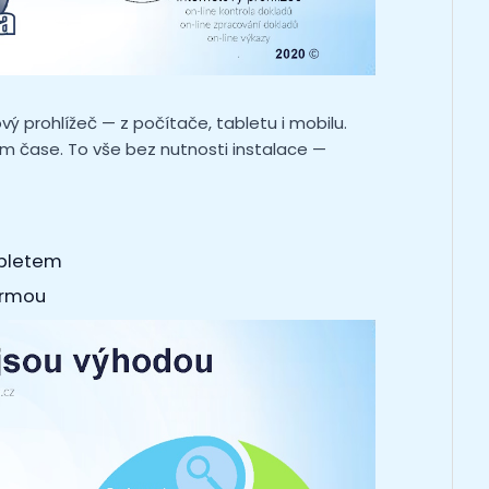
 prohlížeč — z počítače, tabletu i mobilu.
ném čase. To vše bez nutnosti instalace —
abletem
irmou