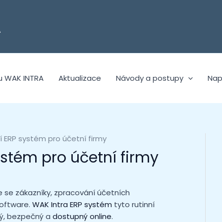
A
u WAK INTRA
Aktualizace
Návody a postupy
Nap
 ERP systém pro účetní firmy
stém pro účetní firmy
e se zákazníky, zpracování účetních
software.
WAK Intra ERP systém
tyto rutinní
ný, bezpečný a
dostupný online
.