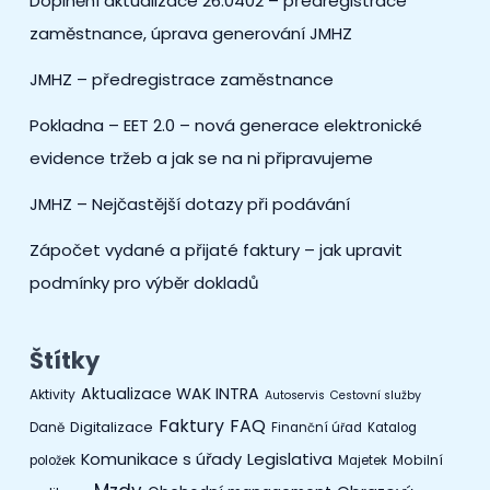
Doplnění aktualizace 26.0402 – předregistrace
zaměstnance, úprava generování JMHZ
JMHZ – předregistrace zaměstnance
Pokladna – EET 2.0 – nová generace elektronické
evidence tržeb a jak se na ni připravujeme
JMHZ – Nejčastější dotazy při podávání
Zápočet vydané a přijaté faktury – jak upravit
podmínky pro výběr dokladů
Štítky
Aktualizace WAK INTRA
Aktivity
Autoservis
Cestovní služby
Faktury
FAQ
Digitalizace
Daně
Finanční úřad
Katalog
Legislativa
Komunikace s úřady
Mobilní
položek
Majetek