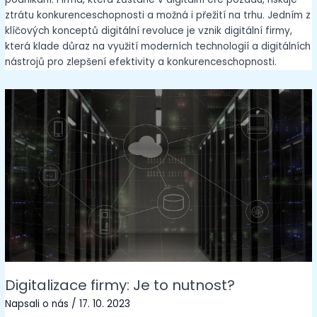
ztrátu konkurenceschopnosti a možná i přežití na trhu. Jedním z
klíčových konceptů digitální revoluce je vznik digitální firmy,
která klade důraz na využití moderních technologií a digitálních
nástrojů pro zlepšení efektivity a konkurenceschopnosti.
Digitalizace firmy: Je to nutnost?
Napsali o nás
/
17. 10. 2023