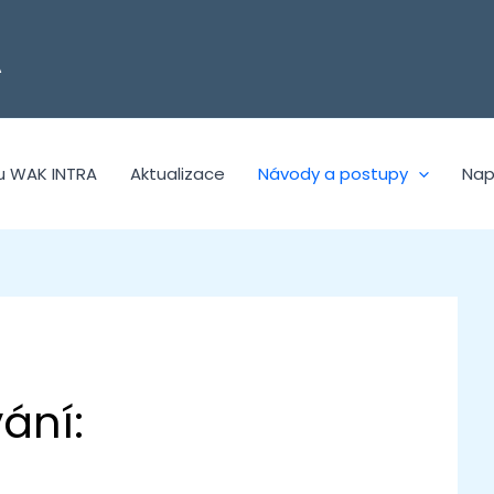
A
u WAK INTRA
Aktualizace
Návody a postupy
Nap