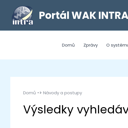
Portál WAK INTR
Domů
Zprávy
O systém
Domů
Návody a postupy
Návody a postupy