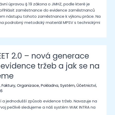
vní úpravou § 19 zákona o JMHZ, podle které je
přihlásit zaměstnance do evidence zaměstnanců
kem nástupu tohoto zaměstnance k výkonu práce. Na
na podrobný metodický materiál MPSV s technickými
EET 2.0 – nová generace
 evidence tržeb a jak se na
jeme
,
Faktury
,
Organizace
,
Pokladna
,
Systém
,
Účetnictví
,
26
ší a jednodušší způsob evidence tržeb. Navazuje na
ývoj pečlivě sledujeme a náš systém WAK INTRA na