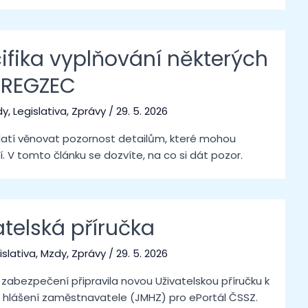
ifika vyplňování některých
v REGZEC
dy
,
Legislativa
,
Zprávy
/
29. 5. 2026
platí věnovat pozornost detailům, které mohou
í. V tomto článku se dozvíte, na co si dát pozor.
telská příručka
islativa
,
Mzdy
,
Zprávy
/
29. 5. 2026
zabezpečení připravila novou Uživatelskou příručku k
lášení zaměstnavatele (JMHZ) pro ePortál ČSSZ.