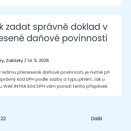
ak zadat správně doklad v
esené daňové povinnosti
ry
,
Zakázky
/
14. 5. 2026
v režimu přenesené daňové povinnosti, je nutné při
správný kód DPH podle sazby a typu plnění. Jak u
u WAK INTRA kód DPH vám poradí tento příspěvek.
22
Next
→