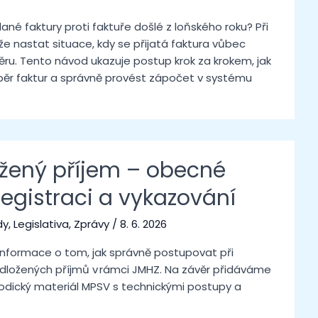
né faktury proti faktuře došlé z loňského roku? Při
e nastat situace, kdy se přijatá faktura vůbec
ěru. Tento návod ukazuje postup krok za krokem, jak
běr faktur a správně provést zápočet v systému
žený příjem – obecné
egistraci a vykazování
dy
,
Legislativa
,
Zprávy
/
8. 6. 2026
informace o tom, jak správně postupovat při
 odložených příjmů v rámci JMHZ. Na závěr přidáváme
dický materiál MPSV s technickými postupy a