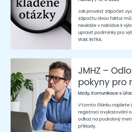
Jak provést zápočet vyda
zápočtu dvou faktur můž
neukáže v nabídce k výb
upravit podmínky pro vý
WAK INTRA.
JMHZ – Odlo
pokyny pro r
Mzdy
,
Komunikace s úřa
V tomto článku najdete 
registraci a vykazování
odkaz na podrobný meto
příklady.