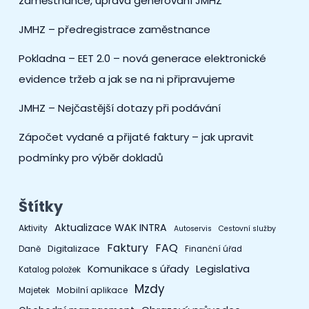
zaměstnance, úprava generování JMHZ
JMHZ – předregistrace zaměstnance
Pokladna – EET 2.0 – nová generace elektronické
evidence tržeb a jak se na ni připravujeme
JMHZ – Nejčastější dotazy při podávání
Zápočet vydané a přijaté faktury – jak upravit
podmínky pro výběr dokladů
Štítky
Aktualizace WAK INTRA
Aktivity
Autoservis
Cestovní služby
Faktury
FAQ
Digitalizace
Daně
Finanční úřad
Legislativa
Komunikace s úřady
Katalog položek
Mzdy
Mobilní aplikace
Majetek