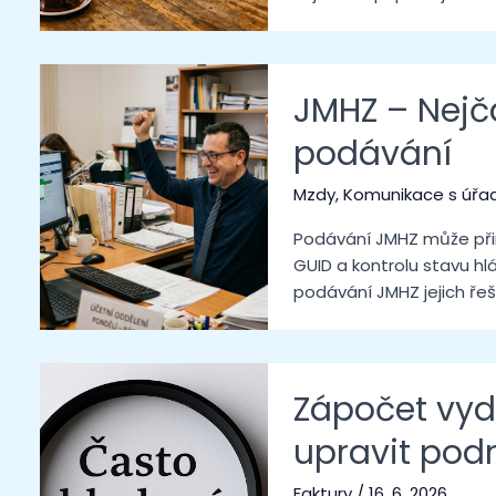
JMHZ – Nejča
podávání
Mzdy
,
Komunikace s úřa
Podávání JMHZ může přin
GUID a kontrolu stavu hl
podávání JMHZ jejich řeše
Zápočet vyda
upravit pod
Faktury
/
16. 6. 2026