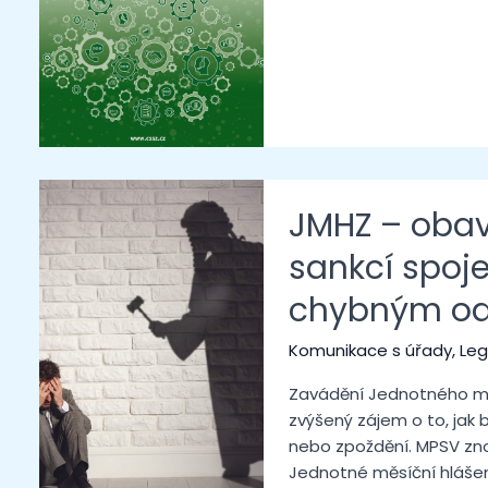
JMHZ – obav
sankcí spo
chybným od
Komunikace s úřady
,
Leg
Zavádění Jednotného mě
zvýšený zájem o to, jak
nebo zpoždění. MPSV zno
Jednotné měsíční hlášení