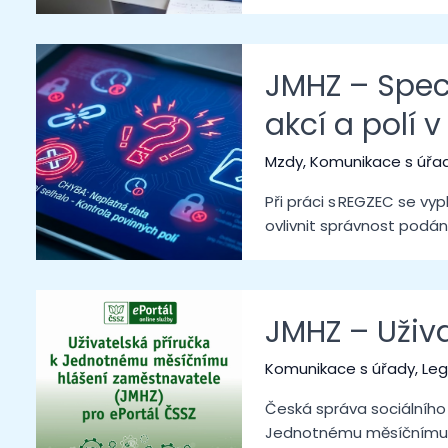
JMHZ – Spec
akcí a polí 
Mzdy
,
Komunikace s úřa
Při práci s REGZEC se vy
ovlivnit správnost podán
JMHZ – Uživa
Komunikace s úřady
,
Leg
Česká správa sociálního 
Jednotnému měsíčnímu h