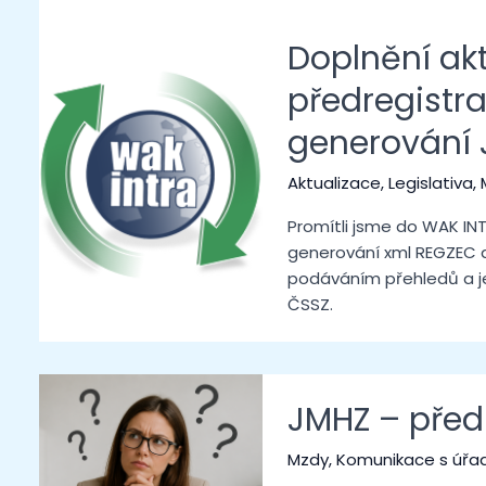
Doplnění ak
předregistr
generování
Aktualizace
,
Legislativa
,
Promítli jsme do WAK INT
generování xml REGZEC a
podáváním přehledů a je
ČSSZ.
JMHZ – před
Mzdy
,
Komunikace s úřa