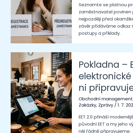
Seznamte se platnou prá
zaměstnavatel povinen 
nejpozději před okamži
závěr přidáváme odkaz 
postupy a příklady.
Pokladna – 
elektronické
ni připravu
Obchodní management
Zakázky
,
Zprávy
/
1. 7. 20
EET 2.0 přináší moderněj
původní EET a my jeho v
něj řádně připravujeme.