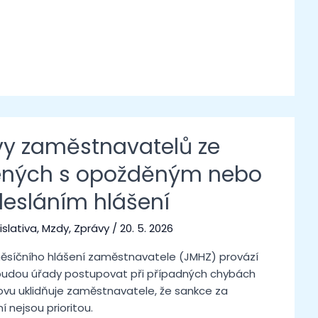
y zaměstnavatelů ze
jených s opožděným nebo
esláním hlášení
islativa
,
Mzdy
,
Zprávy
/
20. 5. 2026
síčního hlášení zaměstnavatele (JMHZ) provází
 budou úřady postupovat při případných chybách
vu uklidňuje zaměstnavatele, že sankce za
 nejsou prioritou.