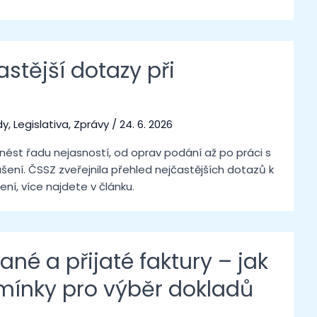
stější dotazy při
dy
,
Legislativa
,
Zprávy
/
24. 6. 2026
ést řadu nejasností, od oprav podání až po práci s
ášení. ČSSZ zveřejnila přehled nejčastějších dotazů k
ní, více najdete v článku.
né a přijaté faktury – jak
mínky pro výběr dokladů