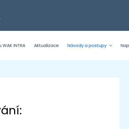
A
u WAK INTRA
Aktualizace
Návody a postupy
Nap