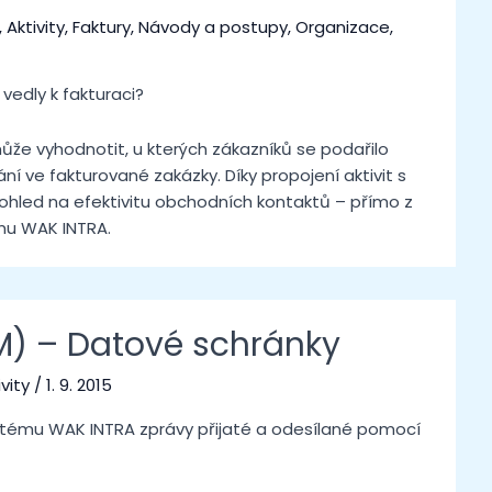
,
Aktivity
,
Faktury
,
Návody a postupy
,
Organizace
,
vedly k fakturaci?
e vyhodnotit, u kterých zákazníků se podařilo
í ve fakturované zakázky. Díky propojení aktivit s
pohled na efektivitu obchodních kontaktů – přímo z
mu WAK INTRA.
RM) – Datové schránky
ivity
/
1. 9. 2015
ystému WAK INTRA zprávy přijaté a odesílané pomocí