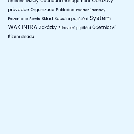
Mzdy
Obchodní management
Obrazový
aplikace
průvodce
Organizace
Pokladna
Pokladní doklady
Systém
Sklad
Sociální pojištění
Prezentace
Servis
WAK INTRA
Zakázky
Účetnictví
Zdravotní pojištění
Řízení skladu