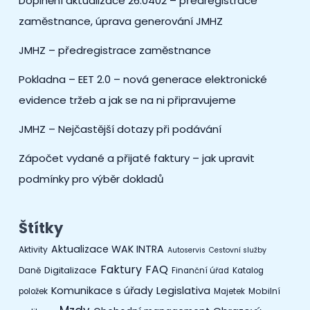
Doplnění aktualizace 26.0402 – předregistrace
zaměstnance, úprava generování JMHZ
JMHZ – předregistrace zaměstnance
Pokladna – EET 2.0 – nová generace elektronické
evidence tržeb a jak se na ni připravujeme
JMHZ – Nejčastější dotazy při podávání
Zápočet vydané a přijaté faktury – jak upravit
podmínky pro výběr dokladů
Štítky
Aktualizace WAK INTRA
Aktivity
Autoservis
Cestovní služby
Faktury
FAQ
Digitalizace
Daně
Finanční úřad
Katalog
Legislativa
Komunikace s úřady
Mobilní
položek
Majetek