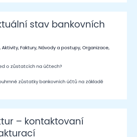
ktuální stav bankovních
,
Aktivity
,
Faktury
,
Návody a postupy
,
Organizace
,
led o zůstatcích na účtech?
ouhrnné zůstatky bankovních účtů na základě
tur – kontaktovaní
fakturací