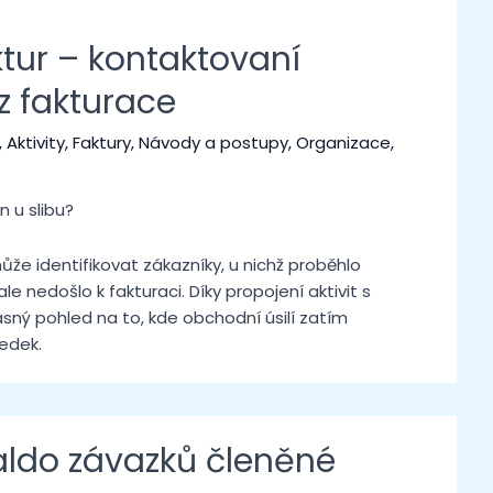
tur – kontaktovaní
z fakturace
,
Aktivity
,
Faktury
,
Návody a postupy
,
Organizace
,
n u slibu?
e identifikovat zákazníky, u nichž proběhlo
e nedošlo k fakturaci. Díky propojení aktivit s
jasný pohled na to, kde obchodní úsilí zatím
ledek.
aldo závazků členěné