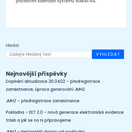
platebním kalendáři systému WAKINTRA.
Hledat
VYHLEDAT
Nejnovější příspěvky
Doplnění aktualizace 26.0402 – předregistrace
zaměstnance, úprava generování JMHZ
JMHZ – předregistrace zaměstnance
Pokladna – EET 2.0 – nová generace elektronické evidence
tržeb a jak se na ni připravujeme
JMHZ – Nejčastější dotazy při podávání