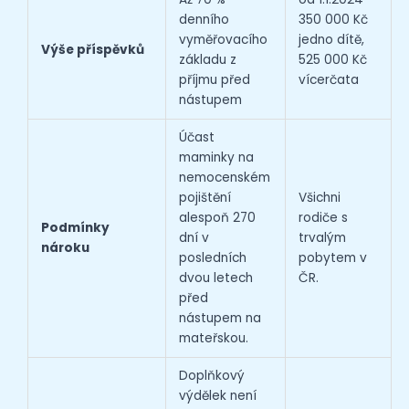
denního
350 000 Kč
vyměřovacího
jedno dítě,
Výše příspěvků
základu z
525 000 Kč
příjmu před
vícerčata
nástupem
Účast
maminky na
nemocenském
pojištění
Všichni
alespoň 270
rodiče s
Podmínky
dní v
trvalým
nároku
posledních
pobytem v
dvou letech
ČR.
před
nástupem na
mateřskou.
Doplňkový
výdělek není