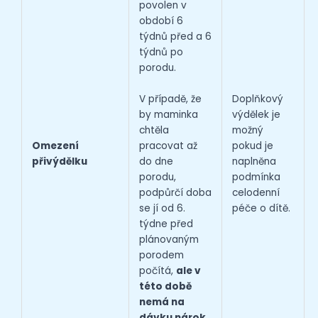
povolen v
období 6
týdnů před a 6
týdnů po
porodu.
V případě, že
Doplňkový
by maminka
výdělek je
chtěla
možný
pracovat až
Omezení
pokud je
do dne
přivýdělku
naplněna
porodu,
podmínka
podpůrčí doba
celodenní
se jí od 6.
péče o dítě.
týdne před
plánovaným
porodem
počítá,
ale v
této době
nemá na
dávku nárok
.