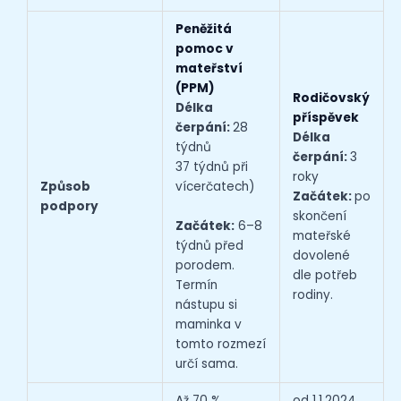
Peněžitá
pomoc v
mateřství
(PPM)
Rodičovský
Délka
příspěvek
čerpání:
28
Délka
týdnů
čerpání:
3
37 týdnů při
roky
Způsob
vícerčatech)
Začátek:
po
podpory
skončení
Začátek:
6–8
mateřské
týdnů před
dovolené
porodem.
dle potřeb
Termín
rodiny.
nástupu si
maminka v
tomto rozmezí
určí sama.
Až 70 %
od 1.1.2024