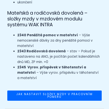
ukončení
Mateřská a rodičovská dovolená –
složky mzdy v
mzdovém modulu
systému WAK INTRA
2340 Peněžitá pomoc v mateřství
– Výše
nemocenské dávky za dny peněžité pomoci v
mateřství
2343 Rodičovská dovolená
– stav – Pokud je
nastaveno na ANO, je počítán počet kalendářních
dnů MD, ZP min. =0
2345 Vyrov. příspěvek v těhotenství a
mateřství
– Výše vyrov. příspěvku v těhotenství
a mateřství
JAK NASTAVIT SLOŽKY MZDY V PRACOVNÍM
POMĚRU