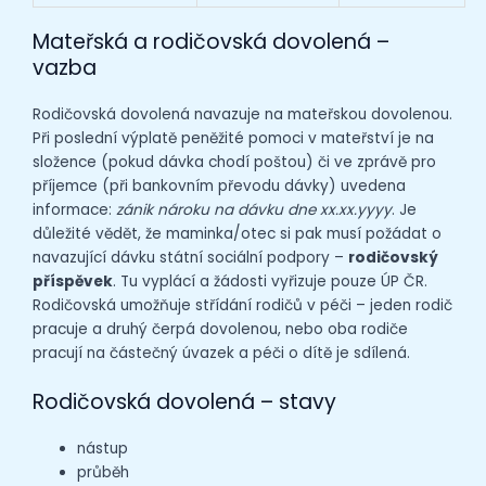
Mateřská a rodičovská dovolená –
vazba
Rodičovská dovolená navazuje na mateřskou dovolenou.
Při poslední výplatě peněžité pomoci v mateřství je na
složence (pokud dávka chodí poštou) či ve zprávě pro
příjemce (při bankovním převodu dávky) uvedena
informace:
zánik nároku na dávku dne xx.xx.yyyy
. Je
důležité vědět, že maminka/otec si pak musí požádat o
navazující dávku státní sociální podpory –
rodičovský
příspěvek
. Tu vyplácí a žádosti vyřizuje pouze ÚP ČR.
Rodičovská umožňuje střídání rodičů v péči – jeden rodič
pracuje a druhý čerpá dovolenou, nebo oba rodiče
pracují na částečný úvazek a péči o dítě je sdílená.
Rodičovská dovolená – stavy
nástup
průběh