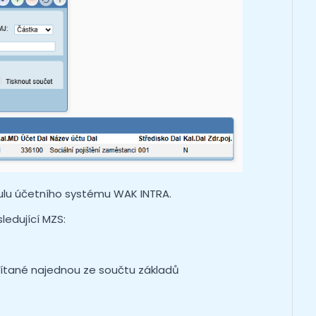
lu účetního systému WAK INTRA.
ledující MZS:
očítané najednou ze součtu základů