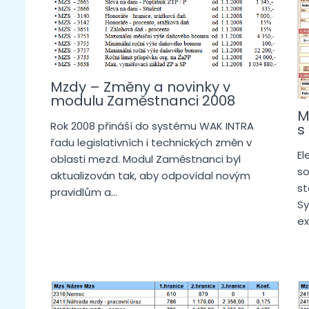
Mzdy – Změny a novinky v
modulu Zaměstnanci 2008
M
Rok 2008 přináší do systému WAK INTRA
s
řadu legislativních i technických změn v
El
oblasti mezd. Modul Zaměstnanci byl
so
aktualizován tak, aby odpovídal novým
st
pravidlům a…
Sy
ex