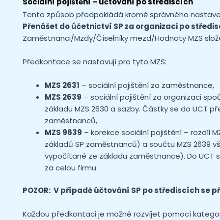
Sociální pojištění – účtování po střediscích
Tento způsob předpokládá kromě správného nastaven
Přenášet do účetnictví SP za organizaci po středi
Zaměstnanci/Mzdy/Číselníky mezd/Hodnoty MZS slože
Předkontace se nastavují pro tyto MZS:
MZS 2631
– sociální pojištění za zaměstnance,
MZS 2639
– sociální pojištění za organizaci s
základu MZS 2630 a sazby. Částky se do UCT p
zaměstnanců,
MZS 9639
– korekce sociální pojištění – rozdíl 
základů SP zaměstnanců) a součtu MZS 2639 vš
vypočítané ze základu zaměstnance). Do UCT se
za celou firmu.
POZOR: V případě účtování SP po střediscích se p
Každou předkontaci je možné rozvíjet pomocí kategori