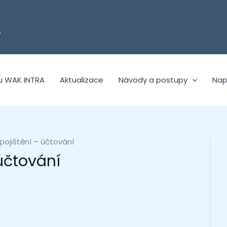
A
u WAK INTRA
Aktualizace
Návody a postupy
Nap
pojištění – účtování
 účtování