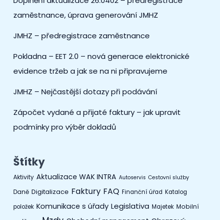
Doplnění aktualizace 26.0402 – předregistrace
zaměstnance, úprava generování JMHZ
JMHZ – předregistrace zaměstnance
Pokladna – EET 2.0 – nová generace elektronické
evidence tržeb a jak se na ni připravujeme
JMHZ – Nejčastější dotazy při podávání
Zápočet vydané a přijaté faktury – jak upravit
podmínky pro výběr dokladů
Štítky
Aktualizace WAK INTRA
Aktivity
Autoservis
Cestovní služby
Faktury
FAQ
Digitalizace
Daně
Finanční úřad
Katalog
Legislativa
Komunikace s úřady
Mobilní
položek
Majetek