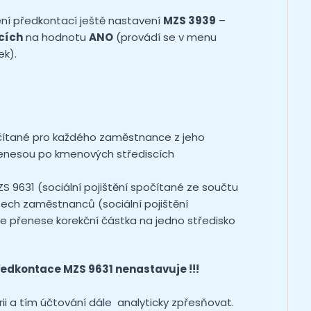
í předkontací ještě nastavení
MZS 3939
–
scích
na hodnotu
ANO
(provádí se v menu
k).
počítané pro každého zaměstnance z jeho
řenesou po kmenových střediscích
MZS 9631 (sociální pojištění spočítané ze součtu
ech zaměstnanců (sociální pojištění
 přenese korekční částka na jedno středisko
ředkontace MZS 9631 nenastavuje !!!
i a tím účtování dále analyticky zpřesňovat.