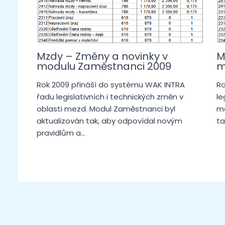
Mzdy – Změny a novinky v
M
modulu Zaměstnanci 2009
m
Rok 2009 přináší do systému WAK INTRA
Ro
řadu legislativních i technických změn v
le
oblasti mezd. Modul Zaměstnanci byl
me
aktualizován tak, aby odpovídal novým
ta
pravidlům a…