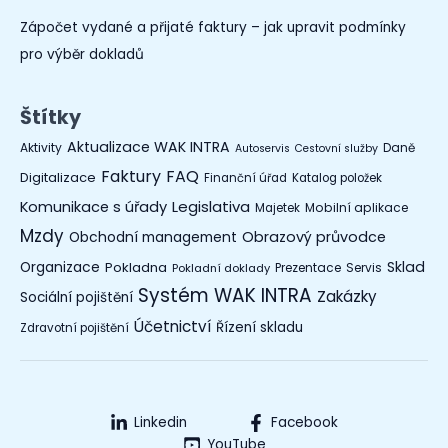
Zápočet vydané a přijaté faktury – jak upravit podmínky
pro výběr dokladů
Štítky
Aktualizace WAK INTRA
Aktivity
Daně
Autoservis
Cestovní služby
Faktury
FAQ
Digitalizace
Finanční úřad
Katalog položek
Legislativa
Komunikace s úřady
Mobilní aplikace
Majetek
Mzdy
Obchodní management
Obrazový průvodce
Organizace
Sklad
Pokladna
Prezentace
Servis
Pokladní doklady
Systém WAK INTRA
Zakázky
Sociální pojištění
Účetnictví
Řízení skladu
Zdravotní pojištění
Linkedin
Facebook
YouTube