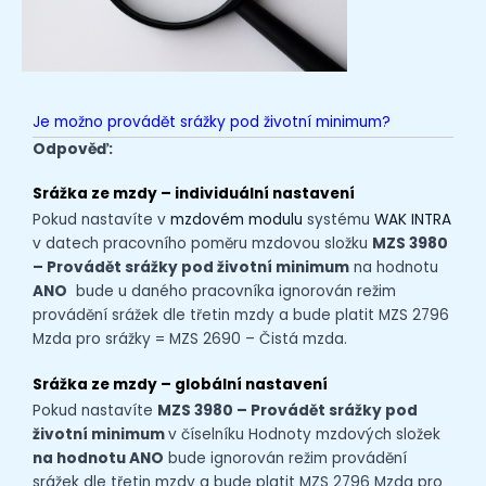
Je možno provádět srážky pod životní minimum?
Odpověď:
Srážka ze mzdy – individuální nastavení
Pokud nastavíte v
mzdovém modulu
systému
WAK INTRA
v datech pracovního poměru mzdovou složku
MZS 3980
– Provádět srážky pod životní
minimum
na hodnotu
ANO
bude u daného pracovníka ignorován režim
provádění srážek dle třetin mzdy a bude platit MZS 2796
Mzda pro srážky = MZS 2690 – Čistá mzda.
Srážka ze mzdy – globální nastavení
Pokud nastavíte
MZS 3980 – Provádět srážky pod
životní
minimum
v číselníku Hodnoty mzdových složek
na hodnotu ANO
bude ignorován režim provádění
srážek dle třetin mzdy a bude platit MZS 2796 Mzda pro