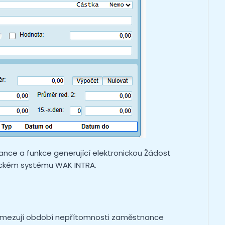
e a funkce generující elektronickou Žádost
ckém systému WAK INTRA.
ymezují období nepřítomnosti zaměstnance