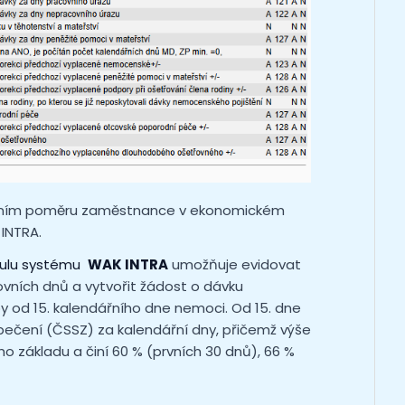
ovním poměru zaměstnance v ekonomickém
INTRA.
lu systému
WAK INTRA
umožňuje evidovat
vních dnů a vytvořit žádost o dávku
y od 15. kalendářního dne nemoci. Od 15. dne
ečení (ČSSZ) za kalendářní dny, přičemž výše
 základu a činí 60 % (prvních 30 dnů), 66 %