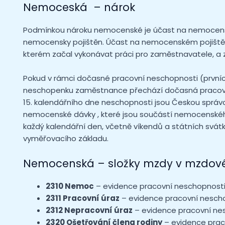
Nemoceská – nárok
Podmínkou nároku nemocenské je účast na nemocensk
nemocensky pojištěn. Účast na nemocenském pojištěn
kterém začal vykonávat práci pro zaměstnavatele, a
Pokud v rámci dočasné pracovní neschopnosti (prvních
neschopenku zaměstnance přechází dočasná pracov
15. kalendářního dne neschopnosti jsou Českou správ
nemocenské dávky , které jsou součástí nemocenského
každý kalendářní den, včetně víkendů a státních svát
vyměřovacího základu.
Nemocenská – složky mzdy v
mzdov
2310 Nemoc
– evidence pracovní neschopnost
2311 Pracovní úraz
– evidence pracovní nesch
2312 Nepracovní úraz
– evidence pracovní n
2320 Ošetřování člena rodiny
– evidence pra