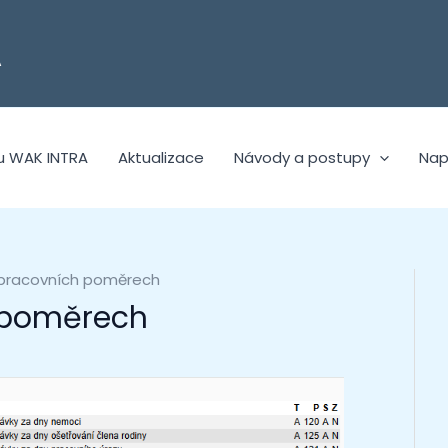
A
u WAK INTRA
Aktualizace
Návody a postupy
Nap
pracovních poměrech
 poměrech