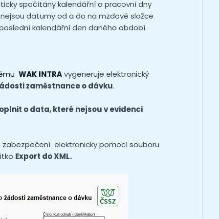
icky spočítány kalendářní a pracovní dny
 nejsou datumy od a do na mzdové složce
 poslední kalendářní den daného období.
tému
WAK INTRA
vygeneruje elektronický
ádosti zaměstnance o dávku
.
lnit o data, které nejsou v evidenci
o zabezpečení elektronicky pomocí souboru
čítko
Export do XML.