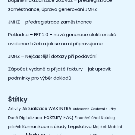
Doplnění aktualizace 26.0402 – předregistrace
zaměstnance, úprava generování JMHZ
JMHZ – předregistrace zaměstnance
Pokladna – EET 2.0 – nová generace elektronické
evidence tržeb a jak se na ni připravujeme
JMHZ – Nejčastější dotazy při podávání
Zápočet vydané a přijaté faktury – jak upravit
podmínky pro výběr dokladů
Štítky
Aktualizace WAK INTRA
Aktivity
Autoservis
Cestovní služby
Faktury
FAQ
Digitalizace
Daně
Finanční úřad
Katalog
Legislativa
Komunikace s úřady
Mobilní
položek
Majetek