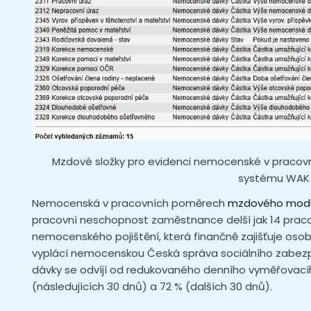
Mzdové složky pro evidenci nemocenské v prac
systému WAK 
Nemocenská v pracovních poměrech
mzdového modu
pracovní neschopnost zaměstnance delší jak 14 praco
nemocenského pojištění, která finančně zajišťuje osob
vyplácí nemocenskou Česká správa sociálního zabezp
dávky se odvíjí od redukovaného denního vyměřovacího
(následujících 30 dnů) a 72 % (dalších 30 dnů).