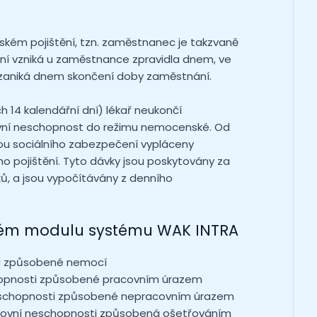
ém pojištění, tzn. zaměstnanec je takzvaně
í vzniká u zaměstnance zpravidla dnem, ve
 zaniká dnem skončení doby zaměstnání.
 14 kalendářní dní) lékař neukončí
ní neschopnost do režimu nemocenské. Od
ou sociálního zabezpečení vypláceny
 pojištění. Tyto dávky jsou poskytovány za
ků, a jsou vypočítávány z denního
ém modulu
systému WAK INTRA
i způsobené nemocí
opnosti způsobené pracovním úrazem
eschopnosti způsobené nepracovním úrazem
covní neschopnosti způsobená ošetřováním