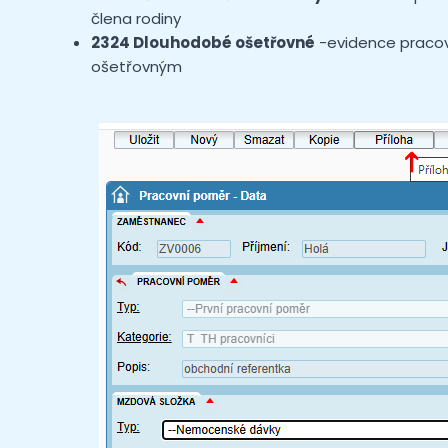
člena rodiny
2324 Dlouhodobé ošetřovné
-evidence praco
ošetřovným