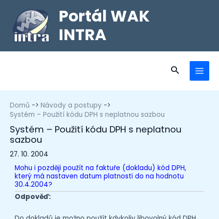
Portál WAK
INTRA
Domů
Návody a postupy
Systém – Použití kódu DPH s neplatnou sazbou
Systém – Použití kódu DPH s neplatnou
sazbou
27. 10. 2004
Mohu i později použít na faktuře (dokladu) kód DPH,
který má nastaven datum platnosti do na hodnotu
30.4.2004?
Odpověď:
Do dokladů je možno použít kdykoliv libovolný kód DPH,