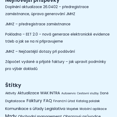
Nejnovější příspěvky
Doplnění aktualizace 26.0402 – předregistrace
zaměstnance, úprava generování JMHZ
JMHZ – předregistrace zaměstnance
Pokladna – EET 2.0 – nová generace elektronické evidence
tržeb a jak se na ni připravujeme
JMHZ – Nejčastější dotazy při podávání
Zápočet vydané a přijaté faktury – jak upravit podmínky
pro výběr dokladů
Štítky
Aktualizace WAK INTRA
Aktivity
Daně
Autoservis
Cestovní služby
Faktury
FAQ
Digitalizace
Finanční úřad
Katalog položek
Legislativa
Komunikace s úřady
Mobilní aplikace
Majetek
Mzdy
Obchodní management
Obrazový průvodce