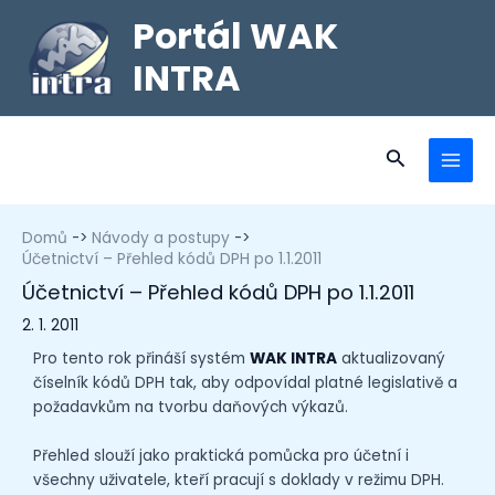
Portál WAK
INTRA
Domů
Návody a postupy
Účetnictví – Přehled kódů DPH po 1.1.2011
Účetnictví – Přehled kódů DPH po 1.1.2011
2. 1. 2011
Pro tento rok přináší systém
WAK INTRA
aktualizovaný
číselník kódů DPH tak, aby odpovídal platné legislativě a
požadavkům na tvorbu daňových výkazů.
Přehled slouží jako praktická pomůcka pro účetní i
všechny uživatele, kteří pracují s doklady v režimu DPH.