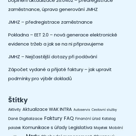
Doplnění aktualizace 26.0402 – předregistrace
zaměstnance, úprava generování JMHZ
JMHZ – předregistrace zaměstnance
Pokladna – EET 2.0 – nová generace elektronické
evidence tržeb a jak se na ni připravujeme
JMHZ – Nejčastější dotazy při podávání
Zápočet vydané a přijaté faktury – jak upravit
podmínky pro výběr dokladů
Štítky
Aktualizace WAK INTRA
Aktivity
Autoservis
Cestovní služby
Faktury
FAQ
Digitalizace
Daně
Finanční úřad
Katalog
Legislativa
Komunikace s úřady
Mobilní
položek
Majetek