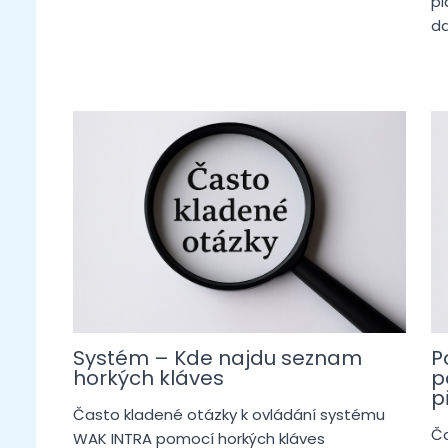
pl
da
Systém – Kde najdu seznam
P
horkých kláves
p
p
Často kladené otázky k ovládání systému
Ča
WAK INTRA pomocí horkých kláves