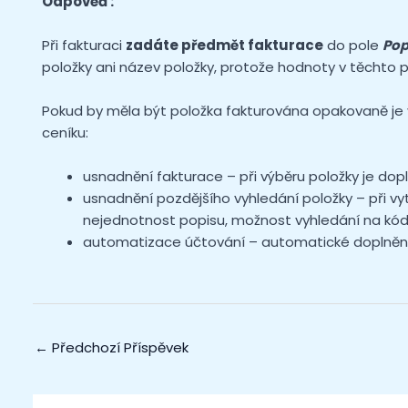
Odpověď:
Při fakturaci
zadáte předmět fakturace
do pole
Pop
položky ani název položky, protože hodnoty v těchto po
Pokud by měla být položka fakturována opakovaně je vh
ceníku:
usnadnění fakturace – při výběru položky je dop
usnadnění pozdějšího vyhledání položky – při vy
nejednotnost popisu, možnost vyhledání na kód
automatizace účtování – automatické doplnění 
←
Předchozí Příspěvek