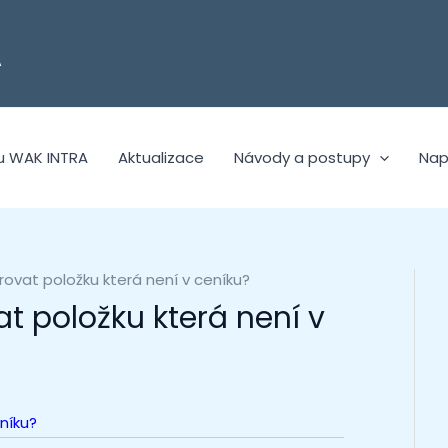
A
u WAK INTRA
Aktualizace
Návody a postupy
Nap
urovat položku která není v ceníku?
at položku která není v
níku?