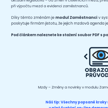
aktuální legislativu – od změn v číselnících mezd, př
při výpočtu mezd a evidenci zaměstnanců.
Díky těmto změnám je
modul Zaměstnanci
v sys
poskytuje firmám jistotu, že jejich mzdová agenda je 
Pod článkem naleznete ke stažení soubor PDF s p
Mzdy – Změny a novinky v modulu Zamě
Náš tip: Všechny popsané kroky 
v plně funkční on-line
demover