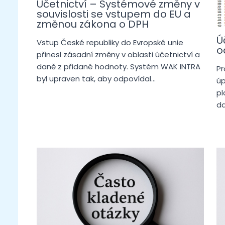
Účetnictví – Systémové změny v
souvislosti se vstupem do EU a
změnou zákona o DPH
Ú
Vstup České republiky do Evropské unie
o
přinesl zásadní změny v oblasti účetnictví a
daně z přidané hodnoty. Systém WAK INTRA
Pr
byl upraven tak, aby odpovídal…
úp
pl
da