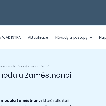
A
u WAK INTRA
Aktualizace
Návody a postupy
Nap
 v modulu Zaměstnanci 2017
 modulu Zaměstnanci
v
modulu Zaměstnanci
, které reflektují