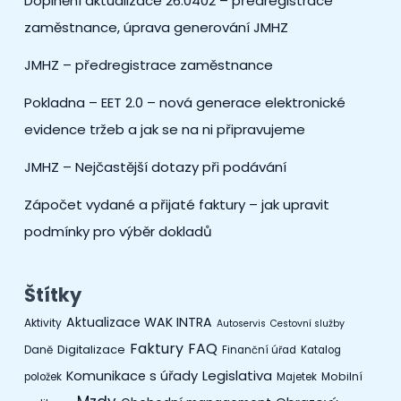
Doplnění aktualizace 26.0402 – předregistrace
zaměstnance, úprava generování JMHZ
JMHZ – předregistrace zaměstnance
Pokladna – EET 2.0 – nová generace elektronické
evidence tržeb a jak se na ni připravujeme
JMHZ – Nejčastější dotazy při podávání
Zápočet vydané a přijaté faktury – jak upravit
podmínky pro výběr dokladů
Štítky
Aktualizace WAK INTRA
Aktivity
Autoservis
Cestovní služby
Faktury
FAQ
Digitalizace
Daně
Finanční úřad
Katalog
Legislativa
Komunikace s úřady
Mobilní
položek
Majetek