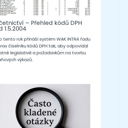
četnictví – Přehled kódů DPH
d 1.5.2004
o tento rok přináší systém WAK INTRA řadu
rav číselníku kódů DPH tak, aby odpovídal
atné legislativě a požadavkům na tvorbu
ňových výkazů.