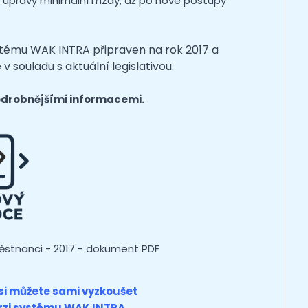
es úpravy minimální mzdy, až po nové postupy
tému WAK INTRA připraven na rok 2017 a
v souladu s aktuální legislativou.
odrobnějšími informacemi.
stnanci - 2017 - dokument PDF
si můžete sami vyzkoušet
zi
systému WAK INTRA.