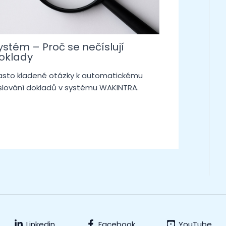
ystém – Proč se nečíslují
oklady
sto kladené otázky k automatickému
slování dokladů v systému WAKINTRA.
Linkedin
Facebook
YouTube