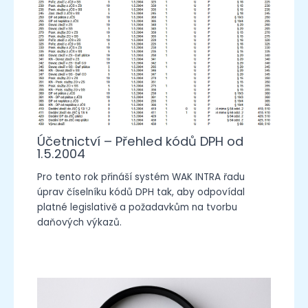
Účetnictví – Přehled kódů DPH od
1.5.2004
Pro tento rok přináší systém WAK INTRA řadu
úprav číselníku kódů DPH tak, aby odpovídal
platné legislativě a požadavkům na tvorbu
daňových výkazů.