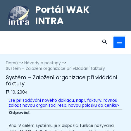
Portál WAK
INTRA
Domů
Návody a postupy
Systém – Založení organizace při vkládání faktury
Systém – Založení organizace při vkládání
faktury
17. 10. 2004
Lze při zadávání nového dokladu, např. faktury, rovnou
založit novou organizaci resp. novou položku do ceníku?
Odpověď:
Ano. V celém systému je k dispozici funkce nazývaná