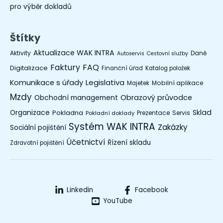
pro výběr dokladů
Štítky
Aktualizace WAK INTRA
Aktivity
Daně
Autoservis
Cestovní služby
Faktury
FAQ
Digitalizace
Finanční úřad
Katalog položek
Legislativa
Komunikace s úřady
Mobilní aplikace
Majetek
Mzdy
Obchodní management
Obrazový průvodce
Organizace
Sklad
Pokladna
Prezentace
Servis
Pokladní doklady
Systém WAK INTRA
Zakázky
Sociální pojištění
Účetnictví
Řízení skladu
Zdravotní pojištění
Linkedin
Facebook
YouTube