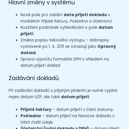
Hlavní změny v systému
Nové pole pro zadání
data přijetí dokladu
v
modulech
Přijaté faktury, Pokladna a Účetnictví
.
Rozšíření podmínek vyhledávání o pole
datum
přijetí
.
Změna popisu tiskového výstupu – dobropisy
vystavené po 1. 4. 2011 se označují jako
Opravný
doklad
.
Úprava výpočtu formuláře DPH s ohledem na
datum přijetí doklad
Zadávání dokladů
Při zadávání dokladů s přijatým plněním je nutné vyplnit
nejen datum UZP, ale také
datum přijetí
.
Přijaté faktury
– datum přijetí v části
Datumy
.
Pokladna
– datum přijetí na hlavičce dokladu v
části
Další údaje
.
Účetnictví (ruční doklady s DPH)
– datum přijetí