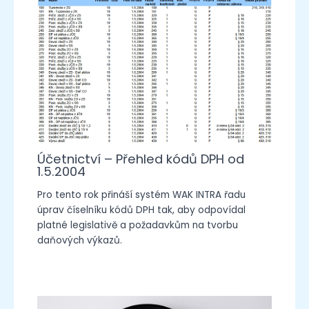
Účetnictví – Přehled kódů DPH od
1.5.2004
Pro tento rok přináší systém WAK INTRA řadu
úprav číselníku kódů DPH tak, aby odpovídal
platné legislativě a požadavkům na tvorbu
daňových výkazů.