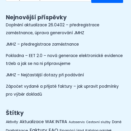
Nejnovější příspěvky
Doplnění aktualizace 26.0402 – předregistrace
zaměstnance, úprava generování JMHZ
JMHZ – předregistrace zaměstnance
Pokladna – EET 2.0 – nová generace elektronické evidence
tržeb a jak se na ni připravujeme
JMHZ – Nejčastější dotazy při podávání
Zápočet vydané a přijaté faktury – jak upravit podmínky
pro výběr dokladů
Štítky
Aktualizace WAK INTRA
Aktivity
Daně
Autoservis
Cestovní služby
Faktury
FAQ
Digitalizace
Finanční úřad
Katalog položek